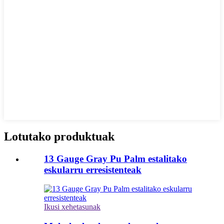
Lotutako produktuak
13 Gauge Gray Pu Palm estalitako
eskularru erresistenteak
Ikusi xehetasunak