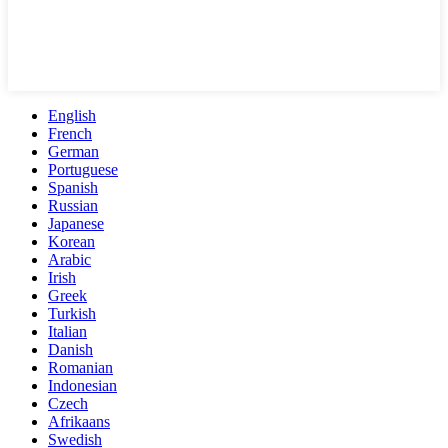
English
French
German
Portuguese
Spanish
Russian
Japanese
Korean
Arabic
Irish
Greek
Turkish
Italian
Danish
Romanian
Indonesian
Czech
Afrikaans
Swedish