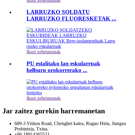
Ikusi xehetasunak
LARRUZKO SOLDATU
LARRUZKO FLUORESKETAK ...
Ikusi xehetasunak
PU estalitako lan eskularruak
helburu orokorrerako ...
Ikusi xehetasunak
Jar zaitez gurekin harremanetan
689-3 Yishou Road, Chengbei kalea, Rugao Hiria, Jiangsu
Probintzia, Txina.
+86 18914365521