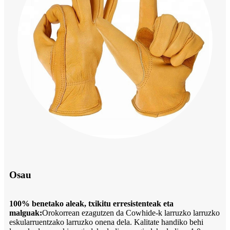
Osau
100% benetako aleak, txikitu erresistenteak eta
malguak:
Orokorrean ezagutzen da Cowhide-k larruzko larruzko
eskularruentzako larruzko onena dela. Kalitate handiko behi