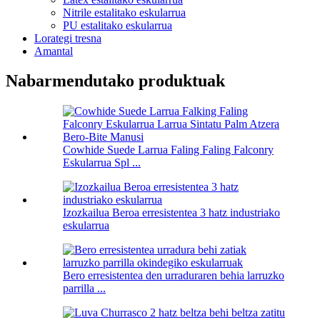
Nitrile estalitako eskularrua
PU estalitako eskularrua
Lorategi tresna
Amantal
Nabarmendutako produktuak
Cowhide Suede Larrua Faling Faling Falconry
Eskularrua Spl ...
Izozkailua Beroa erresistentea 3 hatz industriako
eskularrua
Bero erresistentea den urraduraren behia larruzko
parrilla ...