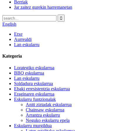
Berriak
Jar zaitez gurekin harremanetan
English
Etxe
Aurrealdi
Lan eskularru
Kategoria
Lorategiko eskularrua
BBQ eskularrua
Lan eskularru
Soldadura eskularrua
Ebaki erresistentzia eskularrua
Eraginaren eskularrua
Eskularru funtzionalak
Aniti ziztadak eskularrua
Chainsaw eskularrua
Arrantza eskularru
Neguko eskularru epela
Eskularru murgildua
Latex estalitako eskularrua