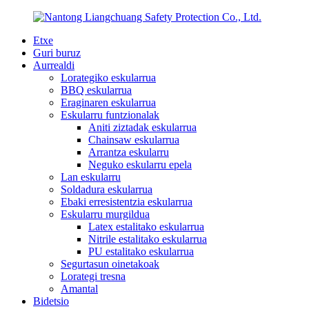
Etxe
Guri buruz
Aurrealdi
Lorategiko eskularrua
BBQ eskularrua
Eraginaren eskularrua
Eskularru funtzionalak
Aniti ziztadak eskularrua
Chainsaw eskularrua
Arrantza eskularru
Neguko eskularru epela
Lan eskularru
Soldadura eskularrua
Ebaki erresistentzia eskularrua
Eskularru murgildua
Latex estalitako eskularrua
Nitrile estalitako eskularrua
PU estalitako eskularrua
Segurtasun oinetakoak
Lorategi tresna
Amantal
Bidetsio