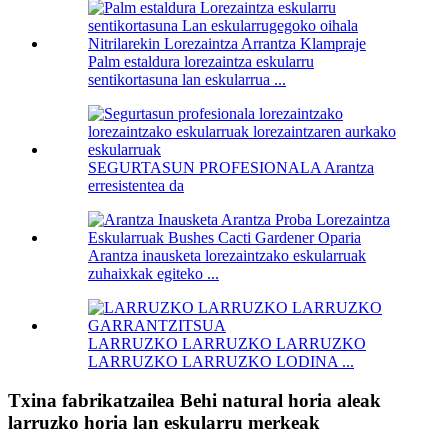
Palm estaldura lorezaintza eskularru
sentikortasuna lan eskularrua ...
SEGURTASUN PROFESIONALA Arantza
erresistentea da
Arantza inausketa lorezaintzako eskularruak
zuhaixkak egiteko ...
LARRUZKO LARRUZKO LARRUZKO
LARRUZKO LARRUZKO LODINA ...
Txina fabrikatzailea Behi natural horia aleak
larruzko horia lan eskularru merkeak