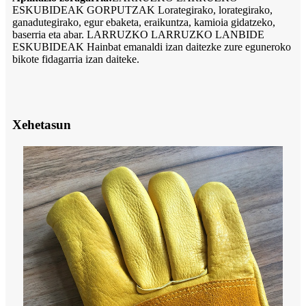
ESKUBIDEAK GORPUTZAK Lorategirako, lorategirako,
ganadutegirako, egur ebaketa, eraikuntza, kamioia gidatzeko,
baserria eta abar. LARRUZKO LARRUZKO LANBIDE
ESKUBIDEAK Hainbat emanaldi izan daitezke zure eguneroko
bikote fidagarria izan daiteke.
Xehetasun