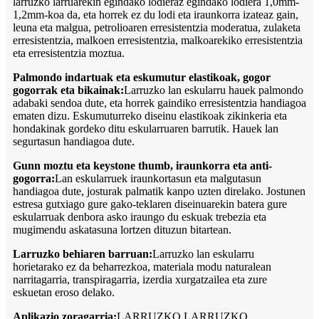
larruzko larruarekin egindako lodieraz egindako lodiera 1,0mm-
1,2mm-koa da, eta horrek ez du lodi eta iraunkorra izateaz gain,
leuna eta malgua, petrolioaren erresistentzia moderatua, zulaketa
erresistentzia, malkoen erresistentzia, malkoarekiko erresistentzia
eta erresistentzia moztua.
Palmondo indartuak eta eskumutur elastikoak, gogor
gogorrak eta bikainak:
Larruzko lan eskularru hauek palmondo
adabaki sendoa dute, eta horrek gaindiko erresistentzia handiagoa
ematen dizu. Eskumuturreko diseinu elastikoak zikinkeria eta
hondakinak gordeko ditu eskularruaren barrutik. Hauek lan
segurtasun handiagoa dute.
Gunn moztu eta keystone thumb, iraunkorra eta anti-
gogorra:
Lan eskularruek iraunkortasun eta malgutasun
handiagoa dute, josturak palmatik kanpo uzten direlako. Jostunen
estresa gutxiago gure gako-teklaren diseinuarekin batera gure
eskularruak denbora asko iraungo du eskuak trebezia eta
mugimendu askatasuna lortzen dituzun bitartean.
Larruzko behiaren barruan:
Larruzko lan eskularru
horietarako ez da beharrezkoa, materiala modu naturalean
narritagarria, transpiragarria, izerdia xurgatzailea eta zure
eskuetan eroso delako.
Aplikazio zoragarria:
LARRUZKO LARRUZKO