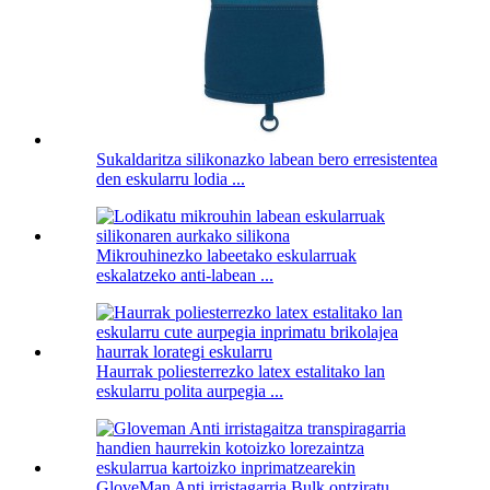
Sukaldaritza silikonazko labean bero erresistentea
den eskularru lodia ...
Mikrouhinezko labeetako eskularruak
eskalatzeko anti-labean ...
Haurrak poliesterrezko latex estalitako lan
eskularru polita aurpegia ...
GloveMan Anti irristagarria Bulk ontziratu