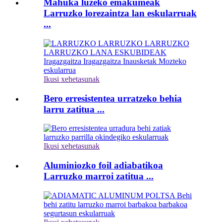
Mahuka luzeko emakumeak
Larruzko lorezaintza lan eskularruak
...
Ikusi xehetasunak
Bero erresistentea urratzeko behia
larru zatitua ...
Ikusi xehetasunak
Aluminiozko foil adiabatikoa
Larruzko marroi zatitua ...