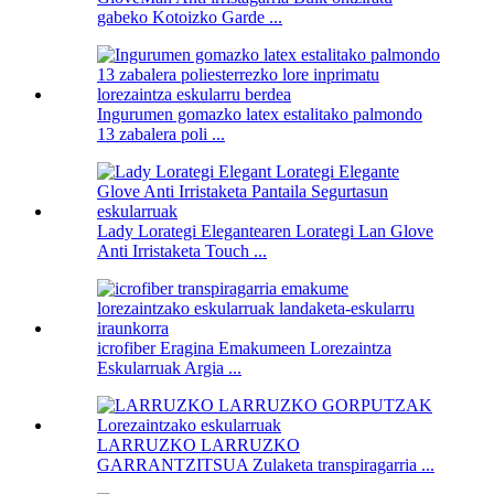
gabeko Kotoizko Garde ...
Ingurumen gomazko latex estalitako palmondo
13 zabalera poli ...
Lady Lorategi Elegantearen Lorategi Lan Glove
Anti Irristaketa Touch ...
icrofiber Eragina Emakumeen Lorezaintza
Eskularruak Argia ...
LARRUZKO LARRUZKO
GARRANTZITSUA Zulaketa transpiragarria ...