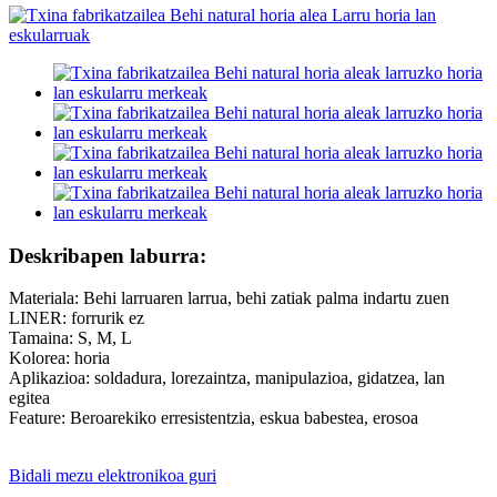
Deskribapen laburra:
Materiala: Behi larruaren larrua, behi zatiak palma indartu zuen
LINER: forrurik ez
Tamaina: S, M, L
Kolorea: horia
Aplikazioa: soldadura, lorezaintza, manipulazioa, gidatzea, lan
egitea
Feature: Beroarekiko erresistentzia, eskua babestea, erosoa
Bidali mezu elektronikoa guri