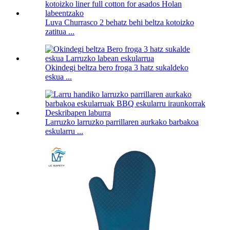
Luva Churrasco 2 behatz behi beltza kotoizko
zatitua ...
Okindegi beltza bero froga 3 hatz sukaldeko
eskua ...
Larruzko larruzko parrillaren aurkako barbakoa
eskularru ...