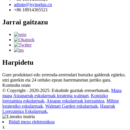
admin@jsyinglun.cn
+86 18914365521
Jarrai gaitzazu
Harpidetu
Gure produktuei edo zerrenda-zerrendari buruzko galderak egiteko,
utzi gurekin eta 24 orduko epean harremanetan jarriko gara.
Kontsulta orain
© Copyright - 2020-2025: Eskubide guztiak erreserbatuak.
Mapa
mapa
Atzaparrak eskularruak lorategia walmart
,
Kotoizko
lorezaintza eskularruak
,
Atzapar eskularruak lorezaintza
,
Mihise
lorategiko eskularruak
,
Walmart Garden eskularruak
,
Haurrak
Lorezaintza Eskularruak
,
Bidali mezu elektronikoa
x