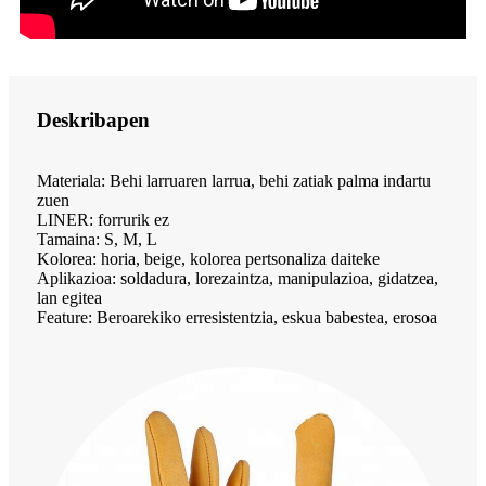
Deskribapen
Materiala: Behi larruaren larrua, behi zatiak palma indartu
zuen
LINER: forrurik ez
Tamaina: S, M, L
Kolorea: horia, beige, kolorea pertsonaliza daiteke
Aplikazioa: soldadura, lorezaintza, manipulazioa, gidatzea,
lan egitea
Feature: Beroarekiko erresistentzia, eskua babestea, erosoa