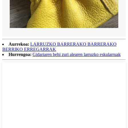
Aurrekoa:
LARRUZKO BARRERAKO BARRERAKO
BERRIKO ERREGARRAK
Hurrengoa:
Gidariaren behi zuri alearen larruzko eskularruak