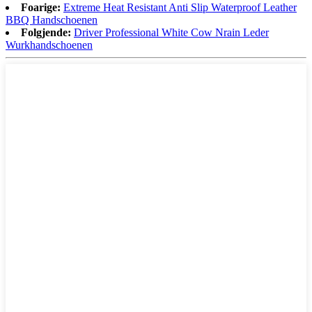
Foarige:
Extreme Heat Resistant Anti Slip Waterproof Leather
BBQ Handschoenen
Folgjende:
Driver Professional White Cow Nrain Leder
Wurkhandschoenen