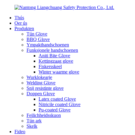
Thús
Oer ús
Produkten
Tún Glove
BBQ Glove
Ympakthandschoenen
Funksjonele handschoenen
Aniti Bite Glove
Kettingzaag glove
Fiskersskeel
Winter waarme glove
Wurklokearje
Welding Glove
Snij resistinte glove
Doppen Glove
Latex coated Glove
Nitricile coated Glove
Pu-coated Glove
Feilichheidsskuon
Tún ark
Skelk
Fideo