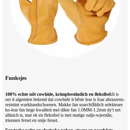
Funksjes
100% echte nôt cowhide, krimpbestindich en fleksibel:
It is
oer it algemien bekend dat cowhide it bêste lear is foar abraszens-
resistint wurkhandschoenen. Makke fan soarchfâldich selekteare
ko-lear fan hege kwaliteit mei dikte fan 1.0MM-1.2mm dy't net
allinich is, mar ek en fleksibel is mei matige oalje-wjerstân,
triennen ferset en snije ferset.