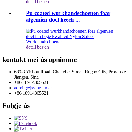
detail besjen
Pu-coated wurkhandschoenen foar
algemien doel heech ...
detail besjen
kontakt mei ús opnimme
689-3 Yishou Road, Chengbei Street, Rugao City, Provinsje
Jiangsu, Sina.
+86 18914365521
admin@jsyinglun.cn
+86 18914365521
Folgje ús