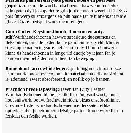
Fersterke palm en elastyske polsen, stoere en poerbêste
grip:
Dizze learende wurkhandschoenen hawwe in fersterke
palm patch dy't jo superieure grip jout en weart weart. It ELISysk
pols-ûntwerp sil smoargens en pún hâlde fan 'e binnenkant fan' e
glove. Dizze meitsje it wurk mear feiligens.
Gunn Cut en Keystone-thumb, duorsum en anty-
stiif:
Wurkhandschoenen hawwe superieure duorsumens en
fleksibiliteit, om't de naden fan 'e palm binne ynsteld. Minder
stress op 'e naden tegearre mei ús toetseby Thumb Untwerp
kinne ús handschoenen in lange tiid duorje by it jaan fan jo
hannen mear behâlden en frijheid fan beweging.
Binnenkant fan cowhide leder:
Gjin lining nedich foar dizze
learenwurkhandschoenen, om't it materiaal natuerlik net-irritant
is, ademend, sweat-absorberend, en noflik op jo hannen.
Prachtich brede tapassing:
Haven fan Duty Leather
Wurkhandschoenen binne geskikt foar tún, yard wurk, ranch,
hout snijwurk, bouw, frachtwein riden, pleats ensafuorthinne.
Cowhide Leder wurkhandschoenen mei ferskate treflike
optredens dy't jo betroubere deistige partner kinne wêze foar in
ferskaat oan fysike wurken.