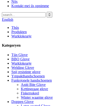
Nijs
Kontakt mei ús opnimme
English
Thús
Produkten
Wurklokearje
Kategoryen
Tún Glove
BBQ Glove
Wurklokearje
Welding Glove
Snij resistinte glove
Ympakthandschoenen
Funksjonele handschoenen
Aniti Bite Glove
Kettingzaag glove
Fiskersskeel
Winter waarme glove
Doppen Glove
Latex coated Glove