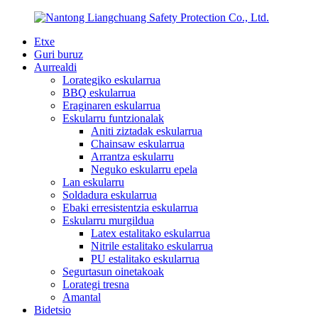
Etxe
Guri buruz
Aurrealdi
Lorategiko eskularrua
BBQ eskularrua
Eraginaren eskularrua
Eskularru funtzionalak
Aniti ziztadak eskularrua
Chainsaw eskularrua
Arrantza eskularru
Neguko eskularru epela
Lan eskularru
Soldadura eskularrua
Ebaki erresistentzia eskularrua
Eskularru murgildua
Latex estalitako eskularrua
Nitrile estalitako eskularrua
PU estalitako eskularrua
Segurtasun oinetakoak
Lorategi tresna
Amantal
Bidetsio