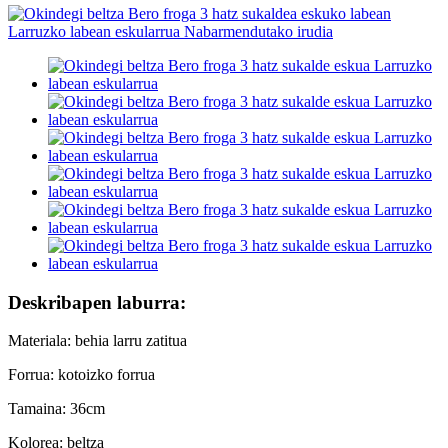
Deskribapen laburra:
Materiala: behia larru zatitua
Forrua: kotoizko forrua
Tamaina: 36cm
Kolorea: beltza