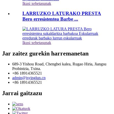
Ikusi xehetasunak
LARRUZKO LATURAKO PRESTA
Bero erresistentea Barbe ...
Ikusi xehetasunak
Jar zaitez gurekin harremanetan
689-3 Yishou Road, Chengbei kalea, Rugao Hiria, Jiangsu
Probintzia, Txina.
+86 18914365521
admin@jsyinglun.cn
+86 18914365521
Jarrai gaitzazu