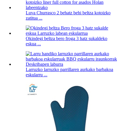
Luva Churrasco 2 behatz behi beltza kotoizko
zatitua ...
Okindegi beltza bero froga 3 hatz sukaldeko
eskua ...
Larruzko larruzko parrillaren aurkako barbakoa
eskularru ...