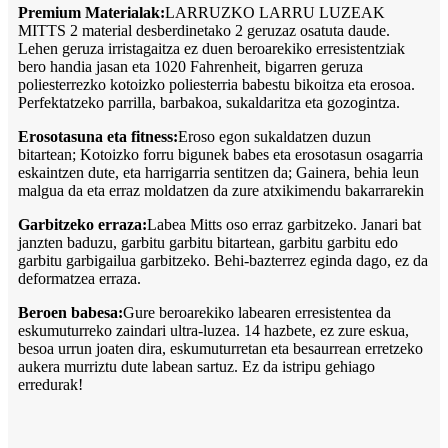
Premium Materialak:
LARRUZKO LARRU LUZEAK
MITTS 2 material desberdinetako 2 geruzaz osatuta daude.
Lehen geruza irristagaitza ez duen beroarekiko erresistentziak
bero handia jasan eta 1020 Fahrenheit, bigarren geruza
poliesterrezko kotoizko poliesterria babestu bikoitza eta erosoa.
Perfektatzeko parrilla, barbakoa, sukaldaritza eta gozogintza.
Erosotasuna eta fitness:
Eroso egon sukaldatzen duzun
bitartean; Kotoizko forru bigunek babes eta erosotasun osagarria
eskaintzen dute, eta harrigarria sentitzen da; Gainera, behia leun
malgua da eta erraz moldatzen da zure atxikimendu bakarrarekin
Garbitzeko erraza:
Labea Mitts oso erraz garbitzeko. Janari bat
janzten baduzu, garbitu garbitu bitartean, garbitu garbitu edo
garbitu garbigailua garbitzeko. Behi-bazterrez eginda dago, ez da
deformatzea erraza.
Beroen babesa:
Gure beroarekiko labearen erresistentea da
eskumuturreko zaindari ultra-luzea. 14 hazbete, ez zure eskua,
besoa urrun joaten dira, eskumuturretan eta besaurrean erretzeko
aukera murriztu dute labean sartuz. Ez da istripu gehiago
erredurak!