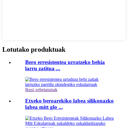
Lotutako produktuak
Bero erresistentea urratzeko behia
larru zatitua ...
Ikusi xehetasunak
Etxeko beroarekiko labea silikonazko
labea mitt glo ...