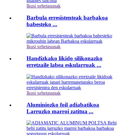
Ikusi xehetasunak
Barbula erresistenteak barbakoa
babesteko ...
Ikusi xehetasunak
Handizkako likido silikonazko
erretzaile labea eskularruak ...
Ikusi xehetasunak
Aluminiozko foil adiabatikoa
Larruzko marroi zatitua ...