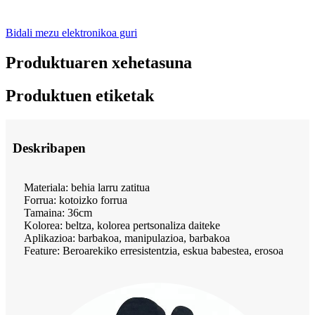
Bidali mezu elektronikoa guri
Produktuaren xehetasuna
Produktuen etiketak
Deskribapen
Materiala: behia larru zatitua
Forrua: kotoizko forrua
Tamaina: 36cm
Kolorea: beltza, kolorea pertsonaliza daiteke
Aplikazioa: barbakoa, manipulazioa, barbakoa
Feature: Beroarekiko erresistentzia, eskua babestea, erosoa