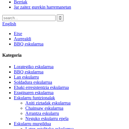
Berriak
Jar zaitez gurekin harremanetan
English
Etxe
Aurrealdi
BBQ eskularrua
Kategoria
Lorategiko eskularrua
BBQ eskularrua
Lan eskularru
Soldadura eskularrua
Ebaki erresistentzia eskularrua
Eraginaren eskularrua
Eskularru funtzionalak
Aniti ziztadak eskularrua
Chainsaw eskularrua
Arrantza eskularru
Neguko eskularru epela
Eskularru murgildua
Latex estalitako eskularrua