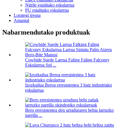
Nitrile estalitako eskularrua
PU estalitako eskularrua
Lorategi tresna
Amantal
Nabarmendutako produktuak
Cowhide Suede Larrua Faling Faling Falconry
Eskularrua Spl ...
Izozkailua Beroa erresistentea 3 hatz industriako
eskularrua
Bero erresistentea den urraduraren behia larruzko
parrilla ...