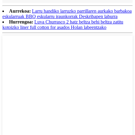
Aurrekoa:
Larru handiko larruzko parrillaren aurkako barbakoa
eskularruak BBQ eskularru iraunkorrak Deskribapen laburra
Hurrengoa:
Luva Churrasco 2 hatz beltza behi beltza zatitu
kotoizko liner full cotton for asados ​​Holan labeentzako