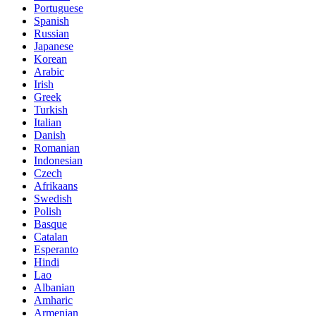
Portuguese
Spanish
Russian
Japanese
Korean
Arabic
Irish
Greek
Turkish
Italian
Danish
Romanian
Indonesian
Czech
Afrikaans
Swedish
Polish
Basque
Catalan
Esperanto
Hindi
Lao
Albanian
Amharic
Armenian