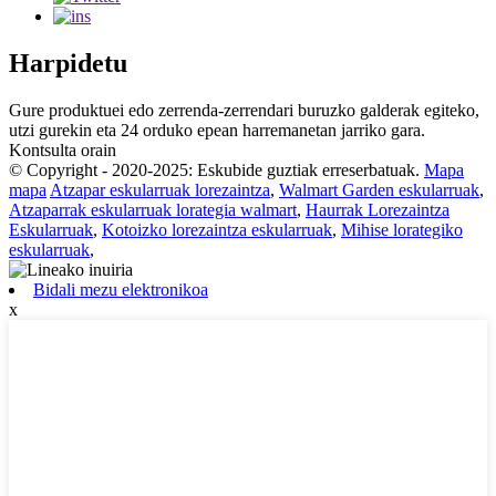
Harpidetu
Gure produktuei edo zerrenda-zerrendari buruzko galderak egiteko,
utzi gurekin eta 24 orduko epean harremanetan jarriko gara.
Kontsulta orain
© Copyright - 2020-2025: Eskubide guztiak erreserbatuak.
Mapa
mapa
Atzapar eskularruak lorezaintza
,
Walmart Garden eskularruak
,
Atzaparrak eskularruak lorategia walmart
,
Haurrak Lorezaintza
Eskularruak
,
Kotoizko lorezaintza eskularruak
,
Mihise lorategiko
eskularruak
,
Bidali mezu elektronikoa
x