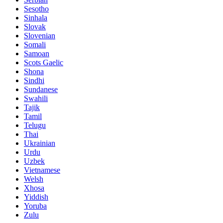
Sesotho
Sinhala
Slovak
Slovenian
Somali
Samoan
Scots Gaelic
Shona
Sindhi
Sundanese
Swahili
Tajik
Tamil
Telugu
Thai
Ukrainian
Urdu
Uzbek
Vietnamese
Welsh
Xhosa
Yiddish
Yoruba
Zulu