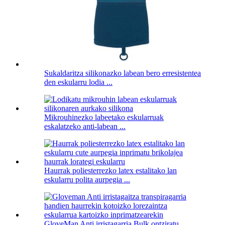
Sukaldaritza silikonazko labean bero erresistentea
den eskularru lodia ...
Mikrouhinezko labeetako eskularruak
eskalatzeko anti-labean ...
Haurrak poliesterrezko latex estalitako lan
eskularru polita aurpegia ...
GloveMan Anti irristagarria Bulk ontziratu