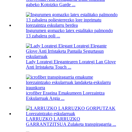
gabeko Kotoizko Garde ...
Ingurumen gomazko latex estalitako palmondo
13 zabalera poli ...
Lady Lorategi Elegantearen Lorategi Lan Glove
Anti Irristaketa Touch ...
icrofiber Eragina Emakumeen Lorezaintza
Eskularruak Argia ...
LARRUZKO LARRUZKO
GARRANTZITSUA Zulaketa transpiragarria ...