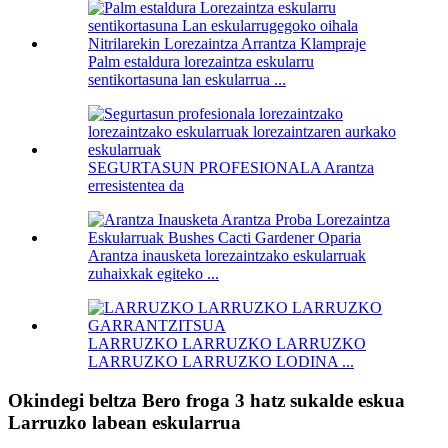
Palm estaldura lorezaintza eskularru
sentikortasuna lan eskularrua ...
SEGURTASUN PROFESIONALA Arantza
erresistentea da
Arantza inausketa lorezaintzako eskularruak
zuhaixkak egiteko ...
LARRUZKO LARRUZKO LARRUZKO
LARRUZKO LARRUZKO LODINA ...
Okindegi beltza Bero froga 3 hatz sukalde eskua
Larruzko labean eskularrua