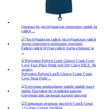
Ошхона бо дастпӯшакҳои нонпазии гармӣ ба
ғафсӣ ...
Ғафсӣ ғафсӣ буттаи ғафсӣ Анти-спиринг м
...
Polyestest Polyest LastX Glouve Coute Coute
Cove Steal Fight ...
Gloveman anti лағжиши калони шохдор