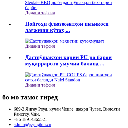
Дидани тафсил
Пойгоҳи флюзесентҳои инъикоси
лағжиши кӯтоҳ ...
Дидани тафсил
Дастпӯшакҳои кории PU-ро барои
муқаррароти умумии баланд ...
Дидани тафсил
бо мо тамос гиред
689-3 Янгау Роуд, кӯчаи Ченге, шаҳри Чугве, Вилояти
Рансгсу, Чин.
+86 18914365521
admin@jsyinglun.cn