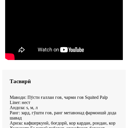
Тасвирӣ
Маводи: Пӯсти ғаллаи гов, чарми гов Squited Palp
Liner: нест
Андоза: s, м, л
Ранг: зард, гӯшти гов, ранг метавонад фармоишӣ дода
шавад
Ариза: кафшеркунӣ, боғдорӣ, кор кардан, рондан, кор