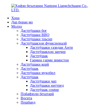
Хона
Дар бораи мо
Молҳо
Дастпӯшаки боғ
Дастпӯшаки BBQ
Дастпӯшаки таъсир
Дастпӯшакҳои функсионалӣ
Дастпӯшаки газидаи Анти
Дастпӯшакҳои занҷир
Дастпӯшак
Гармии гарми зимистон
Дастпӯшаки корӣ
Дастпӯшак
Дастпӯшаки муқобил
Дастпӯшак
Дастпӯшаки чап
Дастпӯшаки ниттред
Дастпӯшак coutup
Пойафзоли бехатарӣ
Восита
Пешбанд