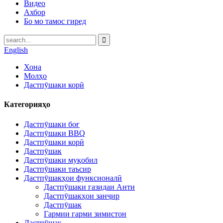
Видео
Ахбор
Бо мо тамос гиред
English
Хона
Молҳо
Дастпӯшаки корӣ
Категорияҳо
Дастпӯшаки боғ
Дастпӯшаки BBQ
Дастпӯшаки корӣ
Дастпӯшак
Дастпӯшаки муқобил
Дастпӯшаки таъсир
Дастпӯшакҳои функсионалӣ
Дастпӯшаки газидаи Анти
Дастпӯшакҳои занҷир
Дастпӯшак
Гармии гарми зимистон
Дастпӯшак