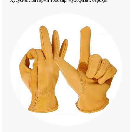
Хусусият: Ба гармӣ тобовар, муҳофизат, бароҳат