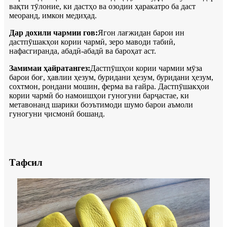
вақти тӯлоние, ки дастҳо ва озодии ҳаракатро ба даст
меоранд, имкон медиҳад.
Дар дохили чармии гов:
Ягон лағжидан барои ин
дастпӯшакҳои кории чармӣ, зеро маводи табиӣ,
нафасгиранда, абадӣ-абадӣ ва бароҳат аст.
Замимаи ҳайратангез:
Дастпӯшҳои кории чармии мӯза
барои боғ, ҳавлии ҳезум, буридани ҳезум, буридани ҳезум,
сохтмон, рондани мошин, ферма ва ғайра. Дастпӯшакҳои
кории чармӣ бо намоишҳои гуногуни барҷастае, ки
метавонанд шарики боэътимоди шумо барои аъмоли
гуногуни ҷисмонӣ бошанд.
Тафсил