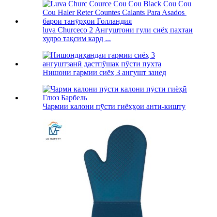
luva Churceco 2 Ангуштони гули сиёҳ пахтаи
худро тақсим кард ...
Нишони гармии сиёҳ 3 ангушт занед
Чармии калони пӯсти гиёҳҳои анти-кишту