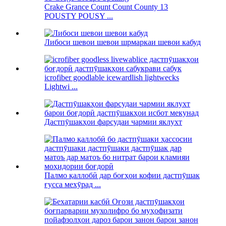
Crake Grance Count Count County 13
POUSTY POUSY ...
Либоси шевои шевои шрмаркаи шевои кабуд
icrofiber goodlable icewardlish lightwecks
Lightwi ...
Дастпӯшакҳои фарсудаи чармии яклухт
Палмо қаллобӣ дар боғҳои кофии дастпӯшак
ғусса мехӯрад ...