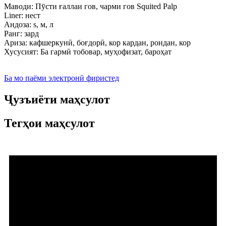
Маводи: Пӯсти ғаллаи гов, чарми гов Squited Palp
Liner: нест
Андоза: s, м, л
Ранг: зард
Ариза: кафшеркунӣ, боғдорӣ, кор кардан, рондан, кор
Хусусият: Ба гармӣ тобовар, муҳофизат, бароҳат
Ба мо паёми электронӣ фиристед
Ҷузъиёти маҳсулот
Тегҳои маҳсулот