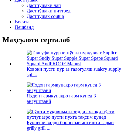
Дастпӯшаки чап
Дастпӯшаки ниттред
Дастпӯшак coutup
Восита
Пешбанд
Маҳсулоти серталаб
Ковоки пӯсти пур аз ғалоғуляш sualcry supply
spl ...
Яхдон гармкунакро гарм кунед 3
ангуштзанӣ
Бурпеши зидди борпешаи ангишти гармӣ
grilly grill ...