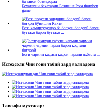
Бехатарии бехатарии Бежнинг Роза thornbert
game ...
Роза хамиртурушро ба боғҳои боғдорӣ барои
буттаҳо барои буттаҳо ...
Боғи чармии қафаси қафои чармии яхбаста ...
Истеҳсоли Чин гови табиӣ зард ғалладона
Тавсифи мухтасар: