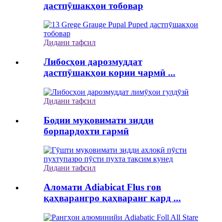
дастпӯшакҳои тобовар
Дидани тафсил
Либосҳои дарозмуддат
дастпӯшакҳои кории чармӣ ...
Дидани тафсил
Бодии муқовимати зидди
борпардохти гармӣ
Дидани тафсил
Аломати Adiabicat Flus гов
қаҳварангро қаҳваранг кард ...