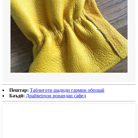
Пештар:
Таблиғоти шадиди гармии обпошӣ
Баъдӣ:
Драйверҳои ронандаи сафед