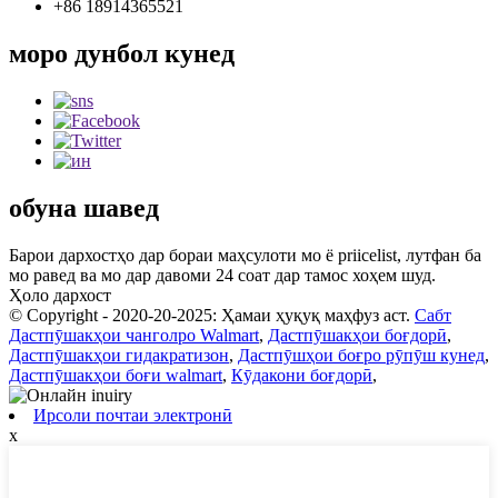
+86 18914365521
моро дунбол кунед
обуна шавед
Барои дархостҳо дар бораи маҳсулоти мо ё priicelist, лутфан ба
мо равед ва мо дар давоми 24 соат дар тамос хоҳем шуд.
Ҳоло дархост
© Copyright - 2020-20-2025: Ҳамаи ҳуқуқ маҳфуз аст.
Сабт
Дастпӯшакҳои чанголро Walmart
,
Дастпӯшакҳои боғдорӣ
,
Дастпӯшакҳои гидакратизон
,
Дастпӯшҳои боғро рӯпӯш кунед
,
Дастпӯшакҳои боғи walmart
,
Кӯдакони боғдорӣ
,
Ирсоли почтаи электронӣ
x