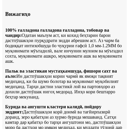
Вижагиҳо
100% ғалладона ғалладона ғалладона, тобовар ва
чандир:
Одатан маълум аст, ки кохид беҳтарин барои
дастпӯшакҳои пурқудрати зидди абрешим аст. Аз чарм ба
бодиққат интихобшуда бо чуқурии ғафсӣ 1,0 мм-1.2MM бо
муқовимати мӯътадилӣ, вале инчунин мулоим ва мӯътадил
сохта, муқовимати ашкро, муқовимати ашк ва муқовимати
ашк.
Пальк ва эластикаи мустаҳкамшуда, фишори сахт ва
аъло:
Ин дастпӯшакҳои кории чармӣ як ямоқи тақвият
медиҳанд, ки ба шумо болотар ва муқовимат муқобилият
медиҳанд. Тарҳи дастии эластикӣ лой ва партовҳоро аз
дохили дастпӯшак нигоҳ медорад. Инҳо кори бештарро
беҳтар мекунанд.
Бурида ва ангушти кластери калидӣ, пойдору
зиддият:
Дастпӯшакҳои корӣ доимӣ ва тағйирпазирӣ
доранд, зеро қабатҳои аз хурмо бурида мешаванд. Сатҳи
камтар дар қабатҳо бо тарҳи ангуштони мо, дастпӯшакҳои
моро ба дастҳои мо имкон медиҳад, ки муддати тӯлонӣ дар