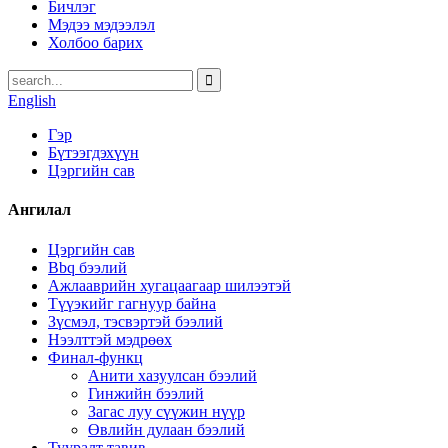
Бичлэг
Мэдээ мэдээлэл
Холбоо барих
English
Гэр
Бүтээгдэхүүн
Цэргийн сав
Ангилал
Цэргийн сав
Bbq бээлий
Ажлааврийн хугацаагаар шилээтэй
Түүэкийг гагнуур байна
Зүсмэл, тэсвэртэй бээлий
Нээлттэй мэдрөөх
Финал-функц
Анити хазуулсан бээлий
Гинжийн бээлий
Загас луу сүүжин нүүр
Өвлийн дулаан бээлий
Тууралт тавив