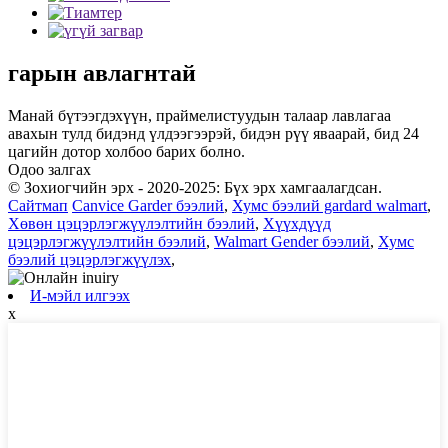
гарын авлагнтай
Манай бүтээгдэхүүн, праймелистуудын талаар лавлагаа
авахын тулд бидэнд үлдээгээрэй, бидэн рүү яваарай, бид 24
цагийн дотор холбоо барих болно.
Одоо залгах
© Зохиогчийн эрх - 2020-2025: Бүх эрх хамгаалагдсан.
Сайтмап
Canvice Garder бээлий
,
Хумс бээлий gardard walmart
,
Хөвөн цэцэрлэгжүүлэлтийн бээлий
,
Хүүхдүүд
цэцэрлэгжүүлэлтийн бээлий
,
Walmart Gender бээлий
,
Хумс
бээлий цэцэрлэгжүүлэх
,
И-мэйл илгээх
x