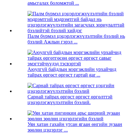
амьсгалах боломжтой ...
Палм бүрмэл цэцэрлэгжүүлэлтийн бээлий нь
бээлий Ажлын гэрэл ...
Аюулгүй байдлын мэргэжлийн урхайчид
тайрах өргөст өргөст гартай gar ...
Сарнай тайрах өргөст өргөст өргөлттэй
цэцэрлэгжүүлэлтийн бээлий.
Уян хатан гахайн утсан ягаан өнгийн зузаан
зөөлөн цэцэрлэг ...