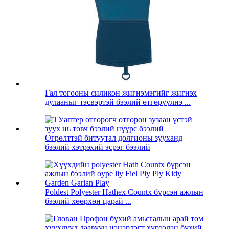
Гал тогооны силикон жигнэмэгийг жигнэх
дулааныг тэсвэртэй бээлий өтгөрүүлнэ ...
Өгрөлттэй битүүтал долгионы зууханд
бээлий хэтрэхий эсрэг бээлий
Poldest Polyester Hathex Countx бүрсэн ажлын
бээлий хөөрхөн царай ...