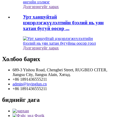
Дэлгэрэнгүйг харах
Урт ханцуйтай
цэцэрлэгжүүлэлтийн бээлий нь уян
хатан бугуй оосор ...
Дэлгэрэнгүйг харах
Холбоо барих
689-3 Yishou Road, Chengbei Street, RUGBEO CITER,
Jiangsu City, Jiangsu Alain, Хятад.
+86 1891436555211
admin@jsyinglun.cn
+86 1891436555211
биднийг дага