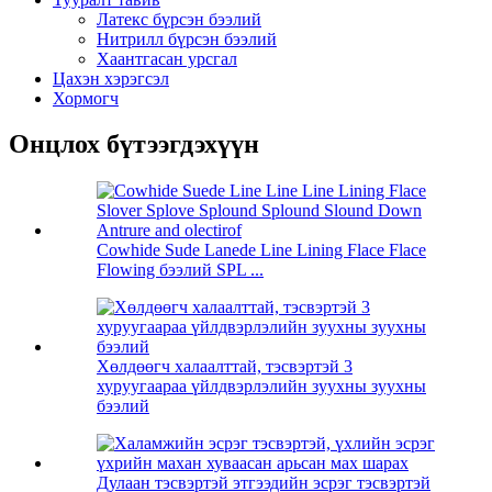
Латекс бүрсэн бээлий
Нитрилл бүрсэн бээлий
Хаантгасан урсгал
Цахэн хэрэгсэл
Хормогч
Онцлох бүтээгдэхүүн
Cowhide Sude Lanede Line Lining Flace Flace
Flowing бээлий SPL ...
Хөлдөөгч халаалттай, тэсвэртэй 3
хуруугаараа үйлдвэрлэлийн зуухны зуухны
бээлий
Дулаан тэсвэртэй этгээдийн эсрэг тэсвэртэй