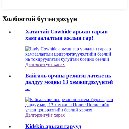
Холбоотой бүтээгдэхүүн
Хатагтай Cowhide арьсан гарын
хамгаалалтын ажлын гар!
Дэлгэрэнгүйг харах
Байгаль орчны резинэн латекс нь
далдуу модны 13 хэмжигдэхүүнтэй
...
Дэлгэрэнгүйг харах
Kidskin арьсан гарууд