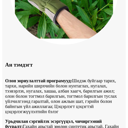
Ан тэмдэгт
Олон зориулалттай програмууд:
Шидэж буйгаар тарих,
тархи, нарийн ширхчийн болон нунтаглах, нугалах,
тээвэрлэх, нугалах, хашаа, албан хаагч, барилгын ажил; ​​
олон болон тогтмол барилгын, тогтмол барилгын туслах
үйлчилгээнд гаралтай, олон ажлын шат, гэрийн болон
байнгын үйл ажиллагаа; Цэцэрлэгт цэцэгтэй
цэцэрлэгжүүлэлтийн бэлэг
Урьдчилан сэргийлэх эсэргүүцэл, чичиргээний
бууралт:
Гахайн арьстай зөөлөн синтетик арьстай. Гахайн