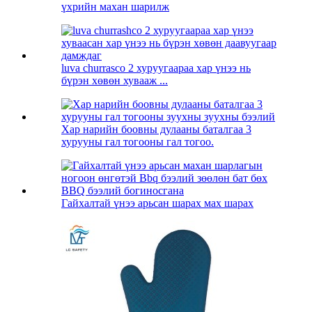
үхрийн махан шарилж
luva churrasco 2 хуруугаараа хар үнээ нь
бүрэн хөвөн хувааж ...
Хар нарийн боовны дулааны баталгаа 3
хурууны гал тогооны гал тогоо.
Гайхалтай үнээ арьсан шарах мах шарах