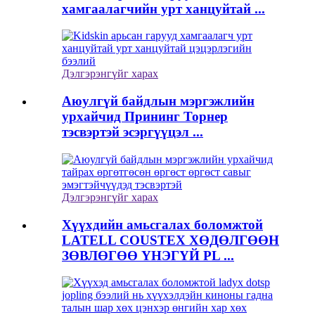
хамгаалагчийн урт ханцуйтай ...
Дэлгэрэнгүйг харах
Аюулгүй байдлын мэргэжлийн
урхайчид Прининг Торнер
тэсвэртэй эсэргүүцэл ...
Дэлгэрэнгүйг харах
Хүүхдийн амьсгалах боломжтой
LATELL COUSTEX ХӨДӨЛГӨӨН
ЗӨВЛӨГӨӨ ҮНЭГҮЙ PL ...