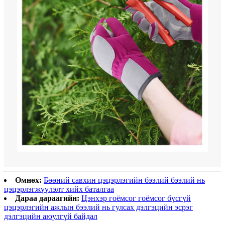
Өмнөх:
Бөөний савхин цэцэрлэгийн бээлий бээлий нь
цэцэрлэгжүүлэлт хийх баталгаа
Дараа дараагийн:
Цэнхэр гоёмсог гоёмсог бүсгүй
цэцэрлэгийн ажлын бээлий нь гулсах дэлгэцийн эсрэг
дэлгэцийн аюулгүй байдал