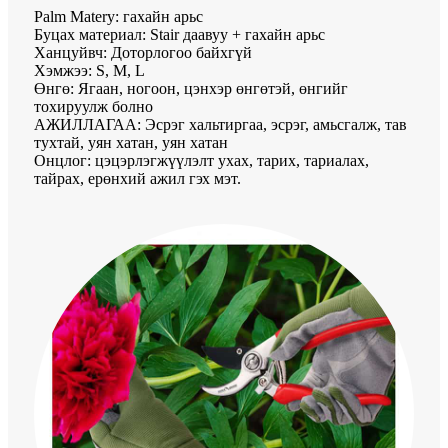
Palm Matery: гахайн арьс
Буцах материал: Stair даавуу + гахайн арьс
Ханцуйвч: Доторлогоо байхгүй
Хэмжээ: S, M, L
Өнгө: Ягаан, ногоон, цэнхэр өнгөтэй, өнгийг
тохируулж болно
АЖИЛЛАГАА: Эсрэг хальтиргаа, эсрэг, амьсгалж, тав
тухтай, уян хатан, уян хатан
Онцлог: цэцэрлэгжүүлэлт ухах, тарих, тариалах,
тайрах, ерөнхий ажил гэх мэт.