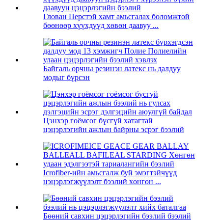
Глован Перстэй хамт амьсгалах боломжтой
бөөнөөр хүүхдүүд хөвөн даавуу ...
Байгаль орчны резинэн латекс нь далдуу
модыг бүрсэн
Цэнхэр гоёмсог бүсгүй хатагтай
цэцэрлэгийн ажлын байрны эсрэг бээлий
Icrofiber-ийн амьсгалж буй эмэгтэйчүүд
цэцэрлэгжүүлэлт бээлий хөнгөн ...
Бөөний савхин цэцэрлэгийн бээлий бээлий