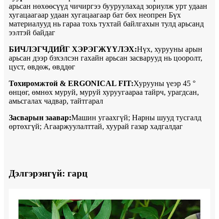
арьсан нөхөөсүүд чичиргээ бууруулахад зориулж урт удаан
хугацаагаар удаан хугацаагаар бат бөх неопрен Бүх
материалууд нь гараа тохь тухтай байлгахын тулд арьсанд
ээлтэй байдаг
БИЧЛЭГЧДИЙГ ХЭРЭГЖҮҮЛЭХ:
Нүх, хурууны арын
арьсан дээр бэхэлсэн гахайн арьсан засварууд нь цооролт,
цуст, өвдөж, өвддөг
Тохиромжтой & ERGONICAL FIT:
Хурууны үеэр 45 °
өнцөг, өмнөх муруй, муруй хуруугаараа тайрч, урагдсан,
амьсгалах чадвар, тайтгарал
Засварын заавар:
Машин угаахгүй; Нарны шууд тусгалд
өртөхгүй; Агааржуулалттай, хуурай газар хадгалдаг
Дэлгэрэнгүй: гарц