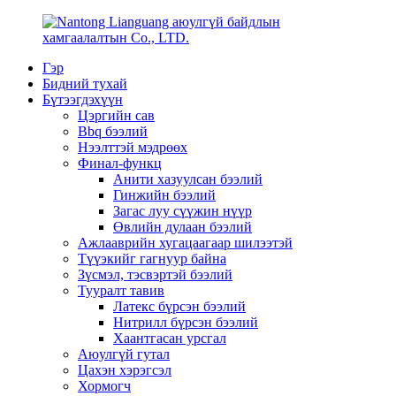
Гэр
Бидний тухай
Бүтээгдэхүүн
Цэргийн сав
Bbq бээлий
Нээлттэй мэдрөөх
Финал-функц
Анити хазуулсан бээлий
Гинжийн бээлий
Загас луу сүүжин нүүр
Өвлийн дулаан бээлий
Ажлааврийн хугацаагаар шилээтэй
Түүэкийг гагнуур байна
Зүсмэл, тэсвэртэй бээлий
Тууралт тавив
Латекс бүрсэн бээлий
Нитрилл бүрсэн бээлий
Хаантгасан урсгал
Аюулгүй гутал
Цахэн хэрэгсэл
Хормогч