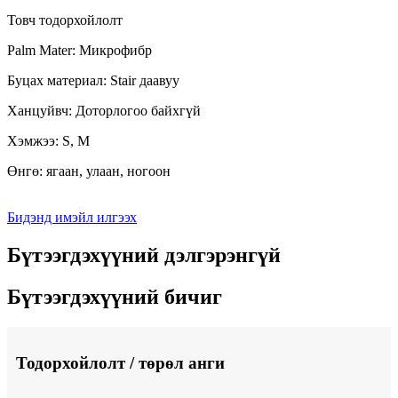
Товч тодорхойлолт
Palm Mater: Микрофибр
Буцах материал: Stair даавуу
Ханцуйвч: Доторлогоо байхгүй
Хэмжээ: S, M
Өнгө: ягаан, улаан, ногоон
Бидэнд имэйл илгээх
Бүтээгдэхүүний дэлгэрэнгүй
Бүтээгдэхүүний бичиг
Тодорхойлолт / төрөл анги