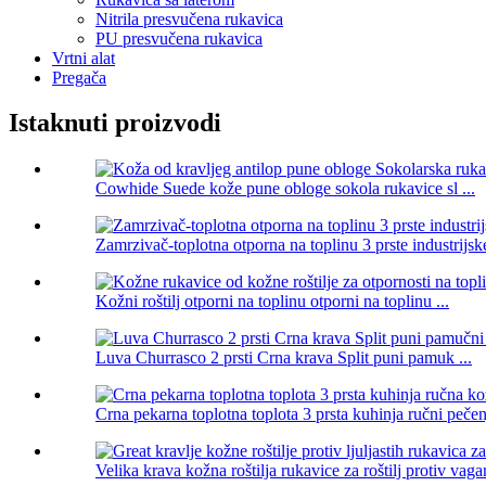
Nitrila presvučena rukavica
PU presvučena rukavica
Vrtni alat
Pregača
Istaknuti proizvodi
Cowhide Suede kože pune obloge sokola rukavice sl ...
Zamrzivač-toplotna otporna na toplinu 3 prste industrijs
Kožni roštilj otporni na toplinu otporni na toplinu ...
Luva Churrasco 2 prsti Crna krava Split puni pamuk ...
Crna pekarna toplotna toplota 3 prsta kuhinja ručni pečenj
Velika krava kožna roštilja rukavice za roštilj protiv vagan