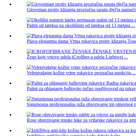
Gloveman protiv klizanja prozračna rasuta dječja pamučna
Palmi od lateksa na okolišnim od lateksa od 13 metara ...
Plava elegantna dama Vrtna rukavica protiv klizanja Touc
Žene koje vrtove udela iCrofiber-a udela Lightwei ...
Veleprodajne kožne vrtne rukavice prozračna punkcija ...
Palmi za oblaganje baštovito ručno osetljivovod na rukavi
Sigurnosna profesionalna ruža obrezivanje trn otpornog na
Rose obrezivanje trnske luke za vrtlarske rukavice za grml
Izdržljive antiklizačke svinjske kože debele bašte ...