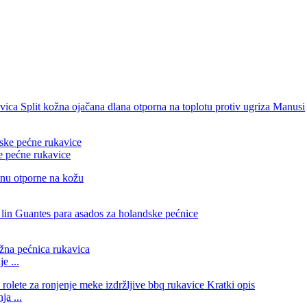
ke pećne rukavice
e ...
ja ...