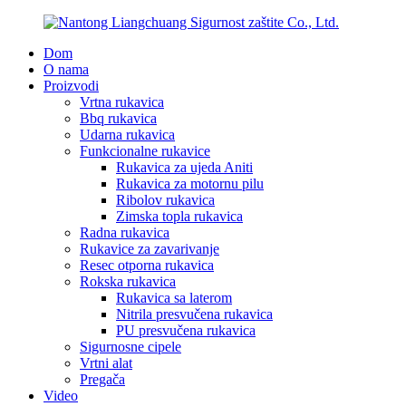
Dom
O nama
Proizvodi
Vrtna rukavica
Bbq rukavica
Udarna rukavica
Funkcionalne rukavice
Rukavica za ujeda Aniti
Rukavica za motornu pilu
Ribolov rukavica
Zimska topla rukavica
Radna rukavica
Rukavice za zavarivanje
Resec otporna rukavica
Rokska rukavica
Rukavica sa laterom
Nitrila presvučena rukavica
PU presvučena rukavica
Sigurnosne cipele
Vrtni alat
Pregača
Video