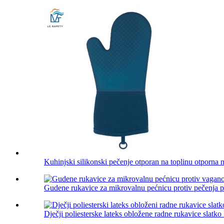
Kuhinjski silikonski pečenje otporan na toplinu otporna na
Gudene rukavice za mikrovalnu pećnicu protiv pečenja pr
Dječji poliesterske lateks obložene radne rukavice slatko l