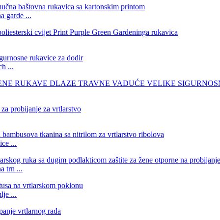
 garde ...
h ...
ce ...
 trn ...
je ...