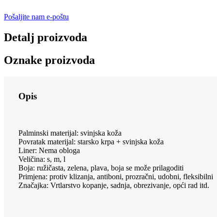
Pošaljite nam e-poštu
Detalj proizvoda
Oznake proizvoda
Opis
Palminski materijal: svinjska koža
Povratak materijal: starsko krpa + svinjska koža
Liner: Nema obloga
Veličina: s, m, l
Boja: ružičasta, zelena, plava, boja se može prilagoditi
Primjena: protiv klizanja, antiboni, prozračni, udobni, fleksibilni
Značajka: Vrtlarstvo kopanje, sadnja, obrezivanje, opći rad itd.