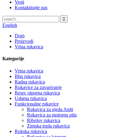
Vesti
Kontaktirajte nas
English
Dom
Proizvodi
Vrtna rukavica
Kategorije
Vrtna rukavica
Bbq rukavica
Radna rukavica
Rukavice za zavarivanje
Resec otporna rukavica
Udarna rukavica
Funkcionalne rukavice
Rukavica za ujeda Aniti
Rukavica za motornu pilu
Ribolov rukavica
Zimska topla rukavica
Rokska rukavica
Rukavica sa laterom