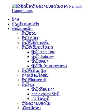
ບ້ານ
ກ່ຽວກັບພວກເຮົາ
ຜະລິດຕະພັນ
ຖົງມືສວນ
ຖົງມື BBQ
ຖົງມືທີ່ມີຜົນກະທົບ
ຖົງມືທີ່ເປັນປະໂຫຍດ
ຖົງມື Aniti Bite
ຖົງມື chainsaw
ຖົງມືຫາປາ
ຖົງມືອົບອຸ່ນລະດູຫນາວ
ຖົງມືທີ່ເຮັດວຽກ
ການເຊື່ອມໂລຫະ
ຖົງມືທີ່ທົນທານຕໍ່
ຖົງມືຈຸ່ມ
ຖົງມືເຄືອບຢາງ
nitrile coated ຖົງມື
pU ໃສ່ຖົງມື
ເກີບຄວາມປອດໄພ
ເຄື່ອງມືສວນ