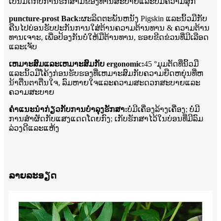
ເປັນມິດກັບການຮັກສາມືຂອງທ່ານສະບາຍແລະບໍ່ມີຄວາມສຸກ
puncture-prost Back:
ຜະລິດຕະພັນຫນັງ Pigskin ແລະນິ້ວມືກັບ
ຄືນໄປບ່ອນຮັບປະກັນການໃສ່ຕ້ານຄວາມຕ້ານທານ & ຄວາມຕ້ານ
ທານເຈາະ, ເພື່ອປ້ອງກັນບໍ່ໃຫ້ມືຕ້ານທານ, ຮອຍຂີດຂ່ວນທີ່ມີເລືອດ
ແລະເຈັບ
ເຫມາະສົມແລະເຫມາະສົມກັບ ergonomic:
45 °ມຸມຕັດທີ່ນິ້ວມື
ແລະນິ້ວມືໂຄ້ງກ່ອນຮັບຮອງທີ່ເຫມາະສົມກັບຄວາມຍືດຫຍຸ່ນທີ່ຫ
ນ້າຕື່ນຕາຕື່ນໃຈ, ລົມຫາຍໃຈແລະຄວາມສະດວກສະບາຍແລະ
ຄວາມສະບາຍ
ຄໍາແນະນໍາກ່ຽວກັບການບໍາລຸງຮັກສາ:
ບໍ່ມີເຄື່ອງລ້າງເຄື່ອງ; ບໍ່ມີ
ການສໍາຜັດກັບແສງແດດໂດຍກົງ; ເກັບຮັກສາໄວ້ໃນບ່ອນທີ່ມີລົມ
ລ່ວງດີແລະແຫ້ງ
ລາຍລະອຽດ