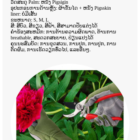
ວັດສະດຸ Palm: ຫນັງ Pigsigin
ອຸປະກອນການດ້ານຫຼັງ: ຜ້າຂັ້ນໄດ + ຫນັງ Pigsskin
liner: ບໍ່ມີເສັ້ນ
ຂະຫນາດ: S, M, L
ສີ: ສີບົວ, ສີຂຽວ, ສີຟ້າ, ສີສາມາດປັບແຕ່ງໄດ້
ຄໍາຮ້ອງສະຫມັກ: ການຕ້ານຄວາມຜິດພາດ, ຕ້ານການ
breathable, ສະດວກສະບາຍ, ປ່ຽນແປງໄດ້
ຄຸນນະສົມບັດ: ການຂຸດສວນ, ການປູກ, ການປູກ, ການ
ຕັດຜົມ, ການເຮັດວຽກທົ່ວໄປ, ແລະອື່ນໆ.