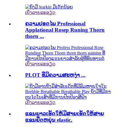
ເບິ່ງລາຍລະອຽດ
ຄວາມປອດໄພ Professional
Applational Rosep Runing Thorn
thorn ...
ເບິ່ງລາຍລະອຽດ
PLOT ທີ່ມີຄວາມສະຫງ່າ ...
ເບິ່ງລາຍລະອຽດ
ແຂນຍາວເຮັດໃຫ້ມີສາຍເຮັດໃຫ້ສາຍ
ແຂນຍືດຫຍຸ່ນ elastic.