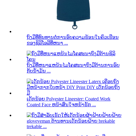
ຖົງມືທີ່ທົນທານຕໍ່ການອົບຄວາມຮ້ອນໃນຄົວເຮືອນ
ຂອງຊິລິໂອລີທີ່ຫນາ ...
ຖົງມືທີ່ຫນາແຫນ້ນໄມໂຄສະນາຖົງມືຕ້ານການອົບ
ກັບນ້ໍາມັນ ...
ເດັກນ້ອຍ Polyester Lineester: Coated Work
Coated Face ຫນ້າສົນໃຈຫນ້າຮັກ ...
gloveveman ຕ້ານທານເດັກນ້ອຍຝ້າຍ brekable
trekable ...