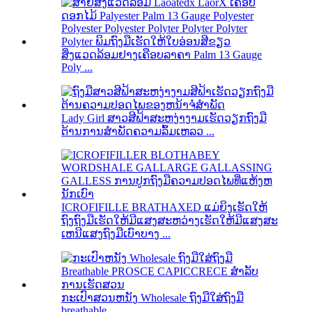
ສິ່ງແວດລ້ອມຢາງເຄືອບລາຄາ Palm 13 Gauge
Poly ...
Lady Girl ສາວສີຟ້າສະຫງ່າງາມເຮັດວຽກຖົງມື
ຕ້ານການສໍາພັດຄວາມລົ້ມເຫລວ ...
ICROFIFILLE BRATHAXED ແມ່ຍິງເຮັດໃຫ້
ຖົງຖົງມືເຮັດໃຫ້ມີແສງສະຫວ່າງເຮັດໃຫ້ມີແສງສະ
ເຫນີແສງຖົງມືເບົາບາງ ...
ກະເປົາສວນຫນັງ Wholesale ຖົງມືໃສ່ຖົງມື
breathable ...