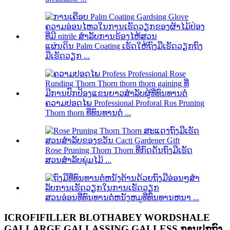
ແຜ່ນດິນ Palm Coating ເຮັດໃຫ້ຖົງມືເຮັດວຽກຖົງ
ມືເຮັດວຽກ ...
ຄວາມປອດໄພ Professional Proforal Ros Pruning
Thorn thorn ທີ່ທົນທານຕໍ່ ...
Rose Pruning Thorn Thorn ທີ່ກົດດັນຖົງມືເຮັດ
ສວນສໍາລັບພຸ່ມໄມ້ ...
ສວນອ່ອນທີ່ທົນທານຕໍ່ຫນັງຫມູທີ່ທົນທານຫນາ ...
ICROFIFILLER BLOTHABEY WORDSHALE
GALLARGE GALLASSING GALLESS ການປູກຖົງ