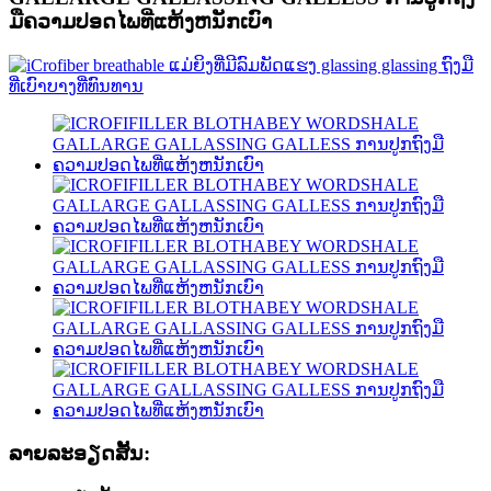
ມືຄວາມປອດໄພທີ່ແຫ້ງຫນັກເບົາ
ລາຍລະອຽດສັ້ນ: