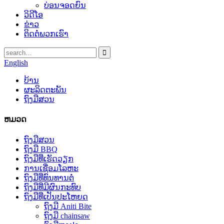
ບ່ອນຈອດຍົນ
ວິດີໂອ
ຂ່າວ
ຕິດຕໍ່ພວກເຮົາ
English
ບ້ານ
ຜະລິດຕະພັນ
ຖົງມືສວນ
ຫມວດ
ຖົງມືສວນ
ຖົງມື BBQ
ຖົງມືທີ່ເຮັດວຽກ
ການເຊື່ອມໂລຫະ
ຖົງມືທີ່ທົນທານຕໍ່
ຖົງມືທີ່ມີຜົນກະທົບ
ຖົງມືທີ່ເປັນປະໂຫຍດ
ຖົງມື Aniti Bite
ຖົງມື chainsaw