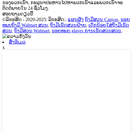
ຂອງພວກເຮົາ, ກະລຸນາປະຫານໄປຫາພວກເຮົາແລະພວກເຮົາຈະ
ຕິດຕໍ່ພາຍໃນ 24 ຊົ່ວໂມງ.
ສອບຖາມດຽວນີ້
©ລິຂະສິດ - 2020-2025: ລິຂະສິດ:.
ແຜນຜັງ
ຖົງມືສວນ Canvas
,
ຮອຍ
ທພບຖົງມື Walmart ສວນ
,
ຖົງມືເຮັດສວນຝ້າຍ
,
ເດັກນ້ອຍໃສ່ຖົງມືເຮັດ
ສວນ
,
ຖົງມືສວນ Walmart
,
ຮອຍທພບ glaves ການເຮັດສວນສວນ
,
ສົ່ງອີເມວ
x