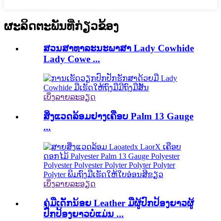
ຜະລິດຕະພັນທີ່ກ່ຽວຂ້ອງ
ສວນສາທາລະນະພາສາ Lady Cowhide
Lady Cowe ...
ເບິ່ງລາຍລະອຽດ
ສິ່ງແວດລ້ອມຢາງເຄືອບ Palm 13 Gauge
...
ເບິ່ງລາຍລະອຽດ
ຄູ່ມືເດັກນ້ອຍ Leather ມືຜູ້ປົກປ້ອງຍາວຜູ້
ປົກປ້ອງຍາວບໍ່ແມ່ນ ...