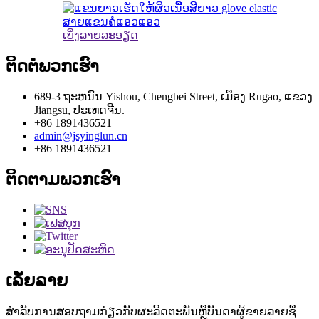
ເບິ່ງລາຍລະອຽດ
ຕິດຕໍ່ພວກເຮົາ
689-3 ຖະຫນົນ Yishou, Chengbei Street, ເມືອງ Rugao, ແຂວງ
Jiangsu, ປະເທດຈີນ.
+86 1891436521
admin@jsyinglun.cn
+86 1891436521
ຕິດຕາມພວກເຮົາ
ເລັ່ຍລາຍ
ສໍາລັບການສອບຖາມກ່ຽວກັບຜະລິດຕະພັນຫຼືບັນດາຜູ້ຂາຍລາຍຊື່