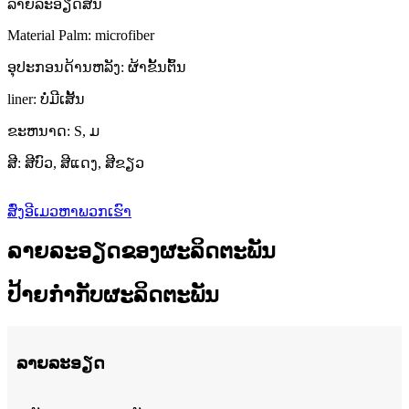
ລາຍລະອຽດສັ້ນ
Material Palm: microfiber
ອຸປະກອນດ້ານຫລັງ: ຜ້າຂັ້ນຕົ້ນ
liner: ບໍ່ມີເສັ້ນ
ຂະຫນາດ: S, ມ
ສີ: ສີບົວ, ສີແດງ, ສີຂຽວ
ສົ່ງອີເມວຫາພວກເຮົາ
ລາຍລະອຽດຂອງຜະລິດຕະພັນ
ປ້າຍກໍາກັບຜະລິດຕະພັນ
ລາຍລະອຽດ