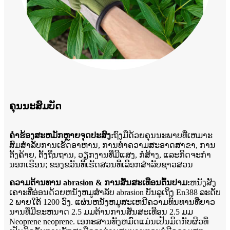
ຄຸນນະສົມບັດ
ຄໍາຮ້ອງສະຫມັກຫຼາຍຈຸດປະສົງ:
ຖົງມືດ້ວຍຄຸນນະພາບທີ່ເຫມາະ
ສົມສໍາລັບການເຮັດອາຫານ, ການທໍາຄວາມສະອາດສາຂາ, ການ
ຕັ້ງຄ້າຍ, ຕັ້ງຖິ່ນຖານ, ວຽກງານທີ່ມີແສງ, ກໍ່ສ້າງ, ແລະກິດຈະກໍາ
ນອກເຮືອນ; ຂອງຂວັນທີ່ເຮັດສວນທີ່ເລືອກສໍາລັບຊາວສວນ
ຄວາມຕ້ານທານ abrasion & ການສັ່ນສະເທືອນຕົ້ນປາມ:
ຫນັງສັງ
ເຄາະທີ່ອ່ອນດ້ວຍຫນັງຫມູສໍາລັບ abrasion ບັນລຸເຖິງ En388 ລະດັບ
2 ພາຍໃຕ້ 1200 ວົງ. ແຜ່ນຫນັງຫມູສະເຫນີຄວາມທົນທານທີ່ຍາວ
ນານທີ່ມີຂະຫນາດ 2.5 ມມຕ້ານການສັ່ນສະເທືອນ 2.5 ມມ
Neoprene neoprene. ເອກະສານທັງຫມົດແມ່ນເປັນມິດກັບຜິວທີ່