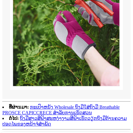
ທີ່ຜ່ານມາ:
ກະເປົາຫນັງ Wholesale ຖົງມືໃສ່ຖົງມື Breathable
PROSCE CAPICCRECE ສໍາລັບການເຮັດສວນ
ຕໍ່ໄປ:
ຖົງມືສາວສີຟ້າສະຫງ່າງາມສີຟ້າເຮັດວຽກຖົງມືຕ້ານຄວາມ
ປອດໄພຂອງຫນ້າຈໍສໍາພັດ