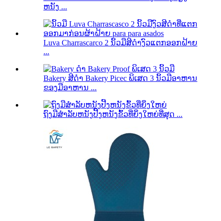
ຫນັງ ...
Luva Charrascarco 2 ນິ້ວມືສີດໍາງົວແຕກອອກຝ້າຍ
...
Bakery ສີດໍາ Bakery Picec ພິເສດ 3 ນິ້ວມືອາຫານ
ຂອງມືອາຫານ ...
ຖົງມືສໍາລັບຫນັງປີ້ງຫນັງຂົ້ວທີ່ຍິ່ງໃຫຍ່ທີ່ສຸດ ...