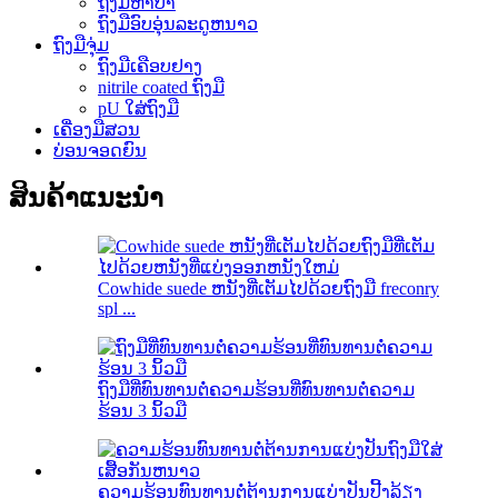
ຖົງມືຫາປາ
ຖົງມືອົບອຸ່ນລະດູຫນາວ
ຖົງມືຈຸ່ມ
ຖົງມືເຄືອບຢາງ
nitrile coated ຖົງມື
pU ໃສ່ຖົງມື
ເຄື່ອງມືສວນ
ບ່ອນຈອດຍົນ
ສິນຄ້າແນະນໍາ
Cowhide suede ຫນັງທີ່ເຕັມໄປດ້ວຍຖົງມື freconry
spl ...
ຖົງມືທີ່ທົນທານຕໍ່ຄວາມຮ້ອນທີ່ທົນທານຕໍ່ຄວາມ
ຮ້ອນ 3 ນິ້ວມື
ຄວາມຮ້ອນທົນທານຕໍ່ຕ້ານການແບ່ງປັນປີ້ງລ້ຽງ