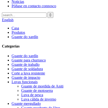
Noticias
Póñase en contacto connosco
English
Casa
Produtos
Guante do xardín
Categorías
Guante do xardín
Guante para churrasco
Guante de traballo
Guante de soldadura
Corte a luva resistente
Guante de impacto
Luvas funcionais
Guante de mordida de Aniti
Guante de motoserra
Luva de pesca
Luva cálida de inverno
Guante mergullado
Guante recuberto de látex