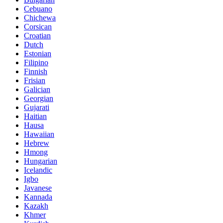
Cebuano
Chichewa
Corsican
Croatian
Dutch
Estonian
Filipino
Finnish
Frisian
Galician
Georgian
Gujarati
Haitian
Hausa
Hawaiian
Hebrew
Hmong
Hungarian
Icelandic
Igbo
Javanese
Kannada
Kazakh
Khmer