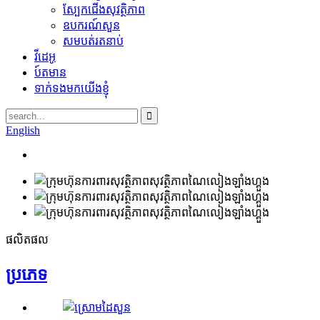
ស្បែកជើងសុវត្ថិភាព
ឧបករណ៍សួន
សមបត់រតនាប់
វីដេអូ
ប៍តមាន
ទាក់ទងមកយើងខ្ញុំ
English
ផលិតផល
ប្រភេទ