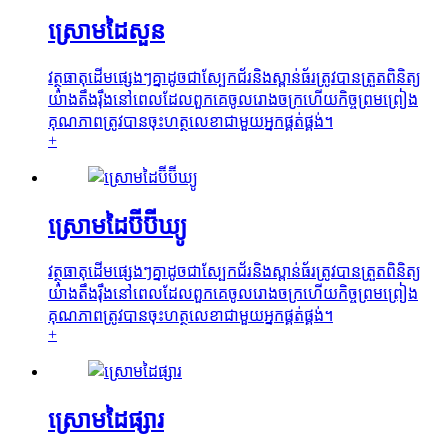
ស្រោមដៃសួន
វត្ថុធាតុដើមផ្សេងៗគ្នាដូចជាស្បែកជ័រនិងស្ពាន់ធ័រត្រូវបានត្រួតពិនិត្យ
យ៉ាងតឹងរ៉ឹងនៅពេលដែលពួកគេចូលរោងចក្រហើយកិច្ចព្រមព្រៀង
គុណភាពត្រូវបានចុះហត្ថលេខាជាមួយអ្នកផ្គត់ផ្គង់។
+
ស្រោមដៃប៊ីប៊ីឃ្យូ
វត្ថុធាតុដើមផ្សេងៗគ្នាដូចជាស្បែកជ័រនិងស្ពាន់ធ័រត្រូវបានត្រួតពិនិត្យ
យ៉ាងតឹងរ៉ឹងនៅពេលដែលពួកគេចូលរោងចក្រហើយកិច្ចព្រមព្រៀង
គុណភាពត្រូវបានចុះហត្ថលេខាជាមួយអ្នកផ្គត់ផ្គង់។
+
ស្រោមដៃផ្សារ