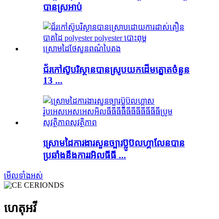
បានស្រអាប់
ជ័រកៅស៊ូបរិស្ថានបានស្រូបយកដើមត្នោតចំនួន
13 ...
ស្រោមដៃការងារសួនច្បារប៊្លូប៊លហ្គាលែនបាន
ប្រឆាំងនឹងការរអិលធីធី ...
មើលទាំងអស់
ហេតុអវី