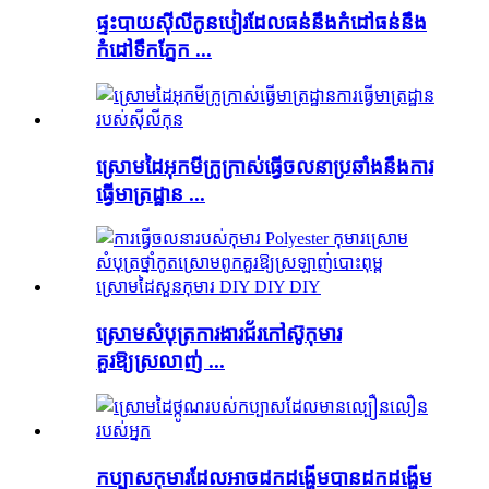
ផ្ទះបាយស៊ីលីកូនបៀរដែលធន់នឹងកំដៅធន់នឹង
កំដៅទឹកភ្នែក ...
ស្រោមដៃអុកមីក្រូក្រាស់ធ្វើចលនាប្រឆាំងនឹងការ
ធ្វើមាត្រដ្ឋាន ...
ស្រោមសំបុត្រការងារជ័រកៅស៊ូកុមារ
គួរឱ្យស្រលាញ់ ...
កប្បាសកុមារដែលអាចដកដង្ហើមបានដកដង្ហើម