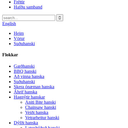
Fréttir
Hafðu samband
English
Heim
Vörur
Suðuhanski
Flokkar
Garðhanski
BBQ hanski
Að vinna hanska
Suðuhanski
Skera ónæman hanska
Áhrif hanska
Hagnýtir hanskar
Aniti Bite hanski
Chainsaw hanski
Veiði hanska
Vetrarheitur hanski
Dýfði hanska
Latexhúðuð hanski