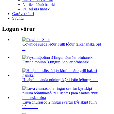
Nitrile húðuð hanski
PU húðuð hanski
Garðverkfæri
Svuntu
Lögun vörur
Cowhide suede leður Fullt fóður fálkahanska Spl
...
Frystihitþolinn 3 fingur iðnaðar ofnhanski
Hitaþolinn anda núningi kýr klofin leðurgrill ...
Luva churrasco 2 fingur svartur kýr skipt fullri
bómull ...