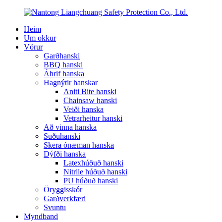
Heim
Um okkur
Vörur
Garðhanski
BBQ hanski
Áhrif hanska
Hagnýtir hanskar
Aniti Bite hanski
Chainsaw hanski
Veiði hanska
Vetrarheitur hanski
Að vinna hanska
Suðuhanski
Skera ónæman hanska
Dýfði hanska
Latexhúðuð hanski
Nitrile húðuð hanski
PU húðuð hanski
Öryggisskór
Garðverkfæri
Svuntu
Myndband