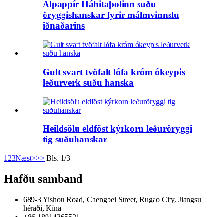
Álpappír Háhitaþolinn suðu
öryggishanskar fyrir málmvinnslu
iðnaðarins
Gult svart tvöfalt lófa króm ókeypis
leðurverk suðu hanska
Heildsölu eldföst kýrkorn leðuröryggi
tig suðuhanskar
1
2
3
Næst>
>>
Bls. 1/3
Hafðu samband
689-3 Yishou Road, Chengbei Street, Rugao City, Jiangsu
héraði, Kína.
+86 18914365521