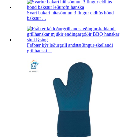
Svart bakarí hitasönnun 3 fingur eldhús hönd
bakstur ...
Frábær kýr leðurgrill andstæðingur-skellandi
grillhanski ...