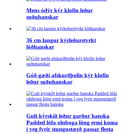
Mens ódýr kýr klofin leður
suðuhanskar
36 cm langur kýrleðurstyrkt
lóðhanskar
Góð gæði afskurðþolin kýr klofin
leður suðuhanskar
Gult kýrskíð leður garður hanska
Padded lófa olnboga löng ermi koma
í veg fyrir stungustærð passar flesta