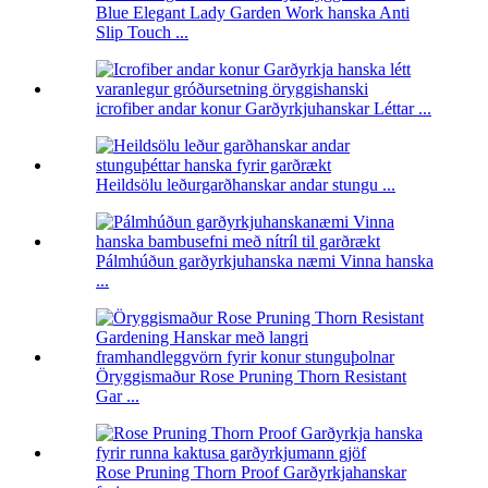
Blue Elegant Lady Garden Work hanska Anti
Slip Touch ...
icrofiber andar konur Garðyrkjuhanskar Léttar ...
Heildsölu leðurgarðhanskar andar stungu ...
Pálmhúðun garðyrkjuhanska næmi Vinna hanska
...
Öryggismaður Rose Pruning Thorn Resistant
Gar ...
Rose Pruning Thorn Proof Garðyrkjahanskar