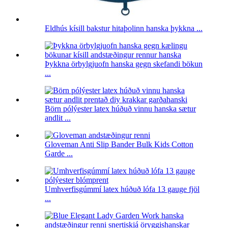
Eldhús kísill bakstur hitaþolinn hanska þykkna ...
Þykkna örbylgjuofn hanska gegn skefandi bökun
...
Börn pólýester latex húðuð vinnu hanska sætur
andlit ...
Gloveman Anti Slip Bander Bulk Kids Cotton
Garde ...
Umhverfisgúmmí latex húðuð lófa 13 gauge fjöl
...