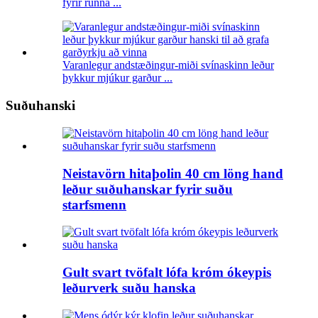
fyrir runna ...
Varanlegur andstæðingur-miði svínaskinn leður
þykkur mjúkur garður ...
Suðuhanski
Neistavörn hitaþolin 40 cm löng hand
leður suðuhanskar fyrir suðu
starfsmenn
Gult svart tvöfalt lófa króm ókeypis
leðurverk suðu hanska