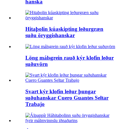
hanska
Hitaþolin kúaskipting leðurgræn
suðu öryggishanskar
Löng málsgrein rauð kýr klofin leður
suðuvörn
Svart kýr klofin leður þungar
suðuhanskar Cuero Guantes Seltar
Trabajo