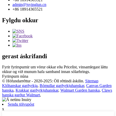
admin@jsyinglun.cn
+86 18914365521
Fylgdu okkur
gerast áskrifandi
Fyrir fyrirspurnir um vörur okkar eða Pricelist, vinsamlegast láttu
okkur og við munum hafa samband innan sólarhrings.
Fyrirspurn núna
© Höfundarréttur - 2020-2025: Öll réttindi áskilin.
Sitemap
Klóhanskar garðyrkja
,
Bómullar garðyrkjuhanskar
,
Canvas Garden
hanska
,
Krakkar garðyrkjuhanskar
,
Walmart Garden hanska
,
Claws
hanska garður Walmart
,
Sendu tölvupóst
x