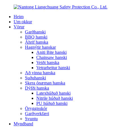
Heim
Um okkur
Vörur
Garðhanski
BBQ hanski
Áhrif hanska
Hagnýtir hanskar
Aniti Bite hanski
Chainsaw hanski
Veiði hanska
Vetrarheitur hanski
Að vinna hanska
Suðuhanski
Skera ónæman hanska
Dýfði hanska
Latexhúðuð hanski
Nitrile húðuð hanski
PU húðuð hanski
Öryggisskór
Garðverkfæri
Svuntu
Myndband