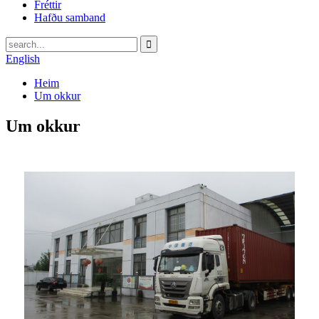
Fréttir
Hafðu samband
English
Heim
Um okkur
Um okkur