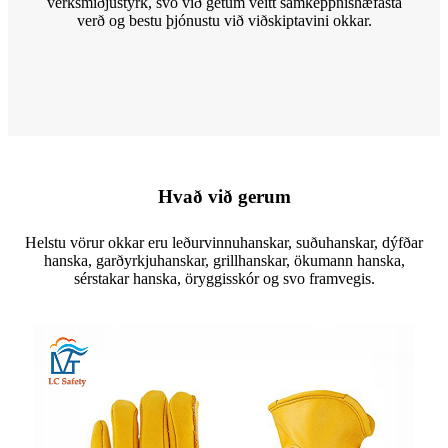
verksmiðjustyrk, svo við getum veitt samkeppnishæfasta
verð og bestu þjónustu við viðskiptavini okkar.
Hvað við gerum
Helstu vörur okkar eru leðurvinnuhanskar, suðuhanskar, dýfðar
hanska, garðyrkjuhanskar, grillhanskar, ökumann hanska,
sérstakar hanska, öryggisskór og svo framvegis.