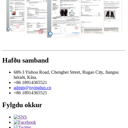
Hafðu samband
689-3 Yishou Road, Chengbei Street, Rugao City, Jiangsu
héraði, Kína.
+86 18914365521
admin@jsyinglun.cn
+86 18914365521
Fylgdu okkur