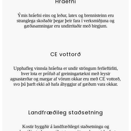
Hráefni
Ýmis hráefni eins og leður, latex og brennisteinn eru
stranglega skoðaðir þegar þeir fara í verksmiðjuna og
gæðasamningar eru undirritaðir með birgjum.
CE vottorð
Upphafleg vinnsla hráefna er undir ströngum ferlieftirliti,
hver lota er prófuð af greiningartækni með leysir
agnastærðar og margar af vörum okkar eru með CE vottorð,
svo þú þarft ekki að hafa áhyggjur af gæðum vara okkar.
Landfræðileg staðsetning
Kostir byggðir á landfræðilegri staðsetningu og