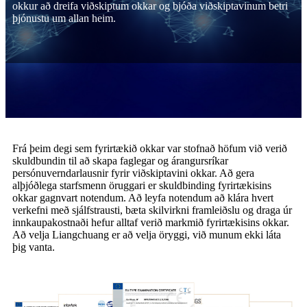
okkur að dreifa viðskiptum okkar og bjóða viðskiptavinum betri
þjónustu um allan heim.
Frá þeim degi sem fyrirtækið okkar var stofnað höfum við verið
skuldbundin til að skapa faglegar og árangursríkar
persónuverndarlausnir fyrir viðskiptavini okkar. Að gera
alþjóðlega starfsmenn öruggari er skuldbinding fyrirtækisins
okkar gagnvart notendum. Að leyfa notendum að klára hvert
verkefni með sjálfstrausti, bæta skilvirkni framleiðslu og draga úr
innkaupakostnaði hefur alltaf verið markmið fyrirtækisins okkar.
Að velja Liangchuang er að velja öryggi, við munum ekki láta
þig vanta.