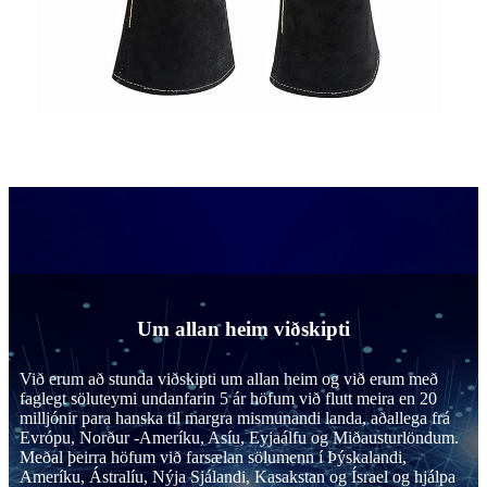
Um allan heim viðskipti
Við erum að stunda viðskipti um allan heim og við erum með
faglegt söluteymi undanfarin 5 ár höfum við flutt meira en 20
milljónir para hanska til margra mismunandi landa, aðallega frá
Evrópu, Norður -Ameríku, Asíu, Eyjaálfu og Miðausturlöndum.
Meðal þeirra höfum við farsælan sölumenn í Þýskalandi,
Ameríku, Ástralíu, Nýja Sjálandi, Kasakstan og Ísrael og hjálpa