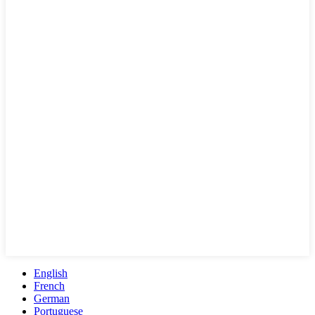
English
French
German
Portuguese