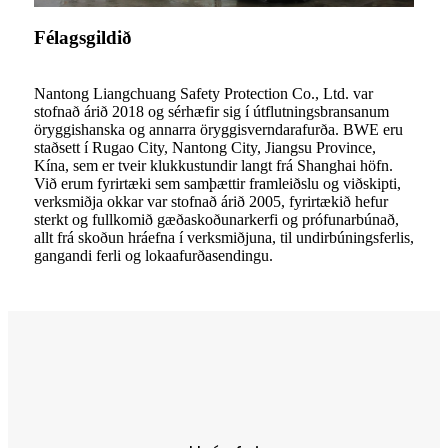
Félagsgildið
Nantong Liangchuang Safety Protection Co., Ltd. var
stofnað árið 2018 og sérhæfir sig í útflutningsbransanum
öryggishanska og annarra öryggisverndarafurða. BWE eru
staðsett í Rugao City, Nantong City, Jiangsu Province,
Kína, sem er tveir klukkustundir langt frá Shanghai höfn.
Við erum fyrirtæki sem samþættir framleiðslu og viðskipti,
verksmiðja okkar var stofnað árið 2005, fyrirtækið hefur
sterkt og fullkomið gæðaskoðunarkerfi og prófunarbúnað,
allt frá skoðun hráefna í verksmiðjuna, til undirbúningsferlis,
gangandi ferli og lokaafurðasendingu.