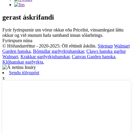
gerast áskrifandi
Fyrir fyrirspurnir um vörur okkar eða Pricelist, vinsamlegast láttu
okkur og við munum hafa samband innan sólarhrings.
Fyrirspurn núna
© Höfundarréttur - 2020-2025: Öll réttindi áskilin.
Sitemap
Walmart
Garden hanska
,
Bómullar garðyrkjuhanskar
,
Claws hanska garður
Walmart
,
Krakkar garðyrkjuhanskar
,
Canvas Garden hanska
,
Klóhanskar garðyrkja
,
Sendu tölvupóst
x