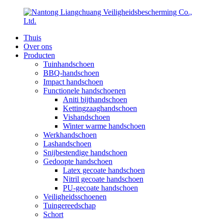
Thuis
Over ons
Producten
Tuinhandschoen
BBQ-handschoen
Impact handschoen
Functionele handschoenen
Aniti bijthandschoen
Kettingzaaghandschoen
Vishandschoen
Winter warme handschoen
Werkhandschoen
Lashandschoen
Snijbestendige handschoen
Gedoopte handschoen
Latex gecoate handschoen
Nitril gecoate handschoen
PU-gecoate handschoen
Veiligheidsschoenen
Tuingereedschap
Schort