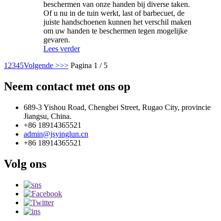
beschermen van onze handen bij diverse taken.
Of u nu in de tuin werkt, last of barbecuet, de
juiste handschoenen kunnen het verschil maken
om uw handen te beschermen tegen mogelijke
gevaren.
Lees verder
1
2
3
4
5
Volgende >
>>
Pagina 1 / 5
Neem contact met ons op
689-3 Yishou Road, Chengbei Street, Rugao City, provincie
Jiangsu, China.
+86 18914365521
admin@jsyinglun.cn
+86 18914365521
Volg ons