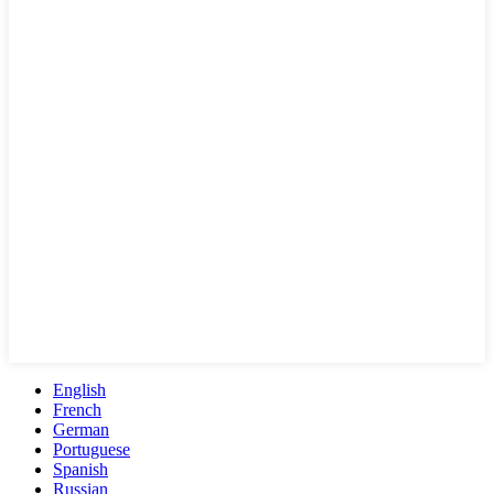
English
French
German
Portuguese
Spanish
Russian