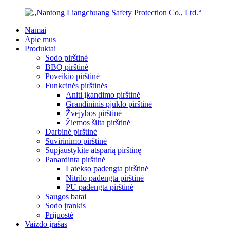
Namai
Apie mus
Produktai
Sodo pirštinė
BBQ pirštinė
Poveikio pirštinė
Funkcinės pirštinės
Aniti įkandimo pirštinė
Grandininis pjūklo pirštinė
Žvejybos pirštinė
Žiemos šilta pirštinė
Darbinė pirštinė
Suvirinimo pirštinė
Supjaustykite atsparią pirštinę
Panardinta pirštinė
Latekso padengta pirštinė
Nitrilo padengta pirštinė
PU padengta pirštinė
Saugos batai
Sodo įrankis
Prijuostė
Vaizdo įrašas