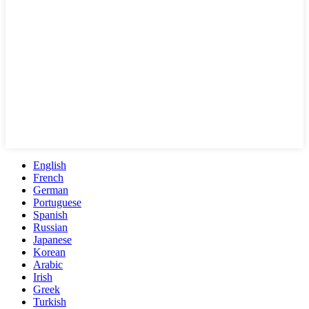
English
French
German
Portuguese
Spanish
Russian
Japanese
Korean
Arabic
Irish
Greek
Turkish