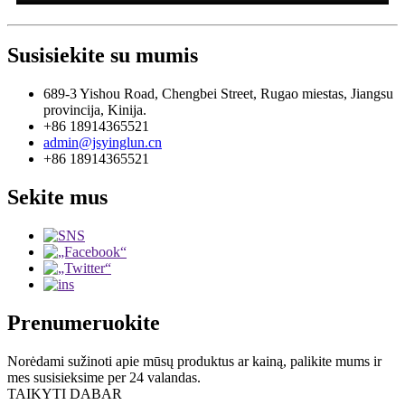
Susisiekite su mumis
689-3 Yishou Road, Chengbei Street, Rugao miestas, Jiangsu
provincija, Kinija.
+86 18914365521
admin@jsyinglun.cn
+86 18914365521
Sekite mus
Prenumeruokite
Norėdami sužinoti apie mūsų produktus ar kainą, palikite mums ir
mes susisieksime per 24 valandas.
TAIKYTI DABAR