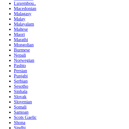
Luxembou..
Macedonian
Malagasy
Malay
Malayalam
Maltese
Maori
Marathi
Mongolian
Burmese
Nepali
Norwegian
Pashto
Persian
Punjabi
Serbian
Sesotho
Sinhala
Slovak
Slovenian
Somali
Samoan
Scots Gaelic
Shona
Sindhi