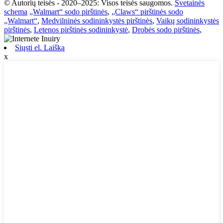
© Autorių teisės - 2020–2025: Visos teisės saugomos.
Svetainės
schema
„Walmart“ sodo pirštinės
,
„Claws“ pirštinės sodo
„Walmart“
,
Medvilninės sodininkystės pirštinės
,
Vaikų sodininkystės
pirštinės
,
Letenos pirštinės sodininkystė
,
Drobės sodo pirštinės
,
Siųsti el. Laišką
x